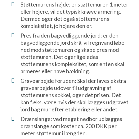
Støttemurens højde: er støttemuren 1 meter
eller højere, vil det typisk kræve armering.
Dermed øger det også støttemurens
kompleksitet, jo højere den er.
Pres fra den bagvedliggende jord: er den
bagvedliggende jord skrå, vil regnvand løbe
ned mod støttemuren og skabe pres mod
støttemuren. Det øger ligeledes
støttemurens kompleksitet, som enten skal
armeres eller have hældning.
Gravearbejde foruden: Skal der laves ekstra
gravearbejde udover til udgravning af
støttemurens sokkel, øger det prisen. Det
kan f.eks. være hvis der skal lægges udgravet
jord bag mur efter etablering eller andet.
Drænslange: ved meget nedbør udlægges
drænslange som koster ca. 200 DKK per
meter støttemur i længden.