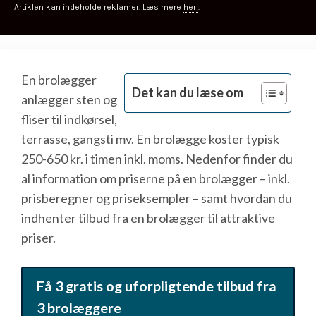
Artiklen kan indeholde reklamer. Læs mere
her
.
En brolægger
Det kan du læse om
anlægger sten og
fliser til indkørsel,
terrasse, gangsti mv. En brolægge koster typisk
250-650 kr. i timen inkl. moms. Nedenfor finder du
al information om priserne på en brolægger – inkl.
prisberegner og priseksempler – samt hvordan du
indhenter tilbud fra en brolægger til attraktive
priser.
Få 3 gratis og uforpligtende tilbud fra
3 brolæggere