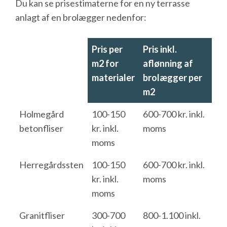
Du kan se prisestimaterne for en ny terrasse
anlagt af en brolægger nedenfor:
Pris per
Pris inkl.
m2 for
aflønning af
materialer
brolægger per
m2
Holmegård
100-150
600-700 kr. inkl.
betonfliser
kr. inkl.
moms
moms
Herregårdssten
100-150
600-700 kr. inkl.
kr. inkl.
moms
moms
Granitfliser
300-700
800-1.100 inkl.