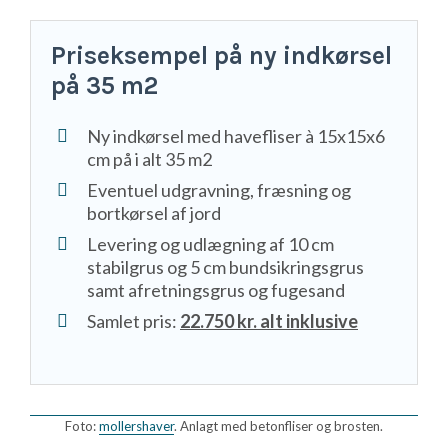
Priseksempel på ny indkørsel
på 35 m2
Ny indkørsel med havefliser à 15x15x6
cm på i alt 35 m2
Eventuel udgravning, fræsning og
bortkørsel af jord
Levering og udlægning af 10 cm
stabilgrus og 5 cm bundsikringsgrus
samt afretningsgrus og fugesand
Samlet pris:
22.750 kr. alt inklusive
Foto:
mollershaver
. Anlagt med betonfliser og brosten.