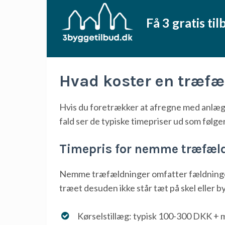
Få 3 gratis t
Hvad koster en træfæ
Hvis du foretrækker at afregne med anlægs
fald ser de typiske timepriser ud som følger
Timepris for nemme træfæl
Nemme træfældninger omfatter fældninger
træet desuden ikke står tæt på skel eller b
Kørselstillæg: typisk 100-300 DKK + 