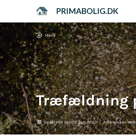
Hop
PRIMABOLIG.DK
til
indhold
Have
Træfældning p
Opdateret den
22. juni 2023
Artiklen kan ind