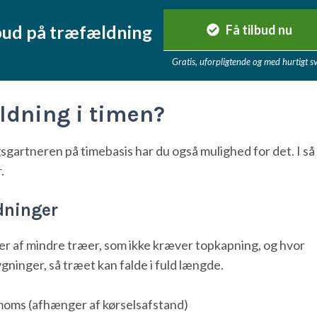
ilbud på træfældning
Få tilbud nu
Gratis, uforpligtende og med hurtigt s
ldning i timen?
gartneren på timebasis har du også mulighed for det. I så
.
dninger
 af mindre træer, som ikke kræver topkapning, og hvor
ygninger, så træet kan falde i fuld længde.
moms (afhænger af kørselsafstand)