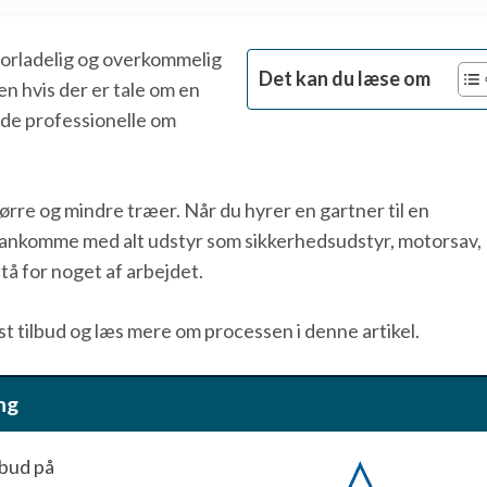
forladelig og overkommelig
Det kan du læse om
n hvis der er tale om en
lade professionelle om
ørre og mindre træer. Når du hyrer en gartner til en
 ankomme med alt udstyr som sikkerhedsudstyr, motorsav,
 stå for noget af arbejdet.
st tilbud og læs mere om processen i denne artikel.
ng
lbud på