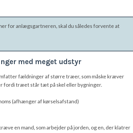
mer for anlægsgartneren, skal du således forvente at
ninger med meget udstyr
fatter fældninger af større træer, som måske kræver
fordi træet står tæt på skel eller bygninger.
moms (afhænger af kørselsafstand)
 kræve en mand, som arbejder på jorden, og en, der klatrer