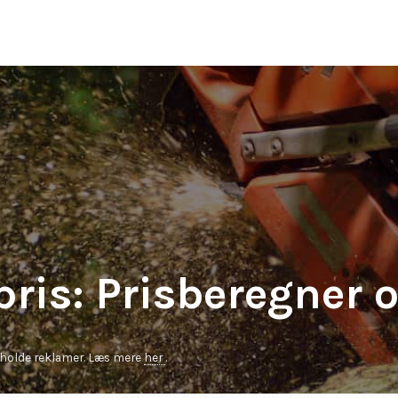
ris: Prisberegner o
eholde reklamer. Læs mere
her
.