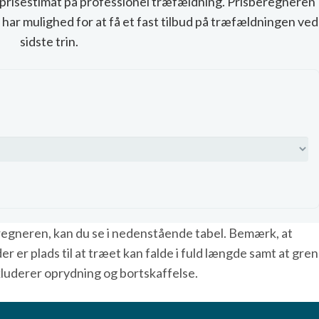
t prisestimat på professionel træfældning. Prisberegneren
har mulighed for at få et fast tilbud på træfældningen ved
sidste trin.
beregneren, kan du se i nedenstående tabel. Bemærk, at
r er plads til at træet kan falde i fuld længde samt at gre
nkluderer oprydning og bortskaffelse.