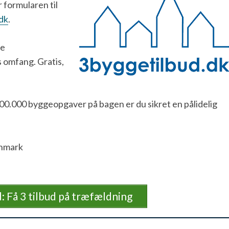
 formularen til
dk
.
ge
 omfang. Gratis,
400.000 byggeopgaver på bagen er du sikret en pålidelig
anmark
: Få 3 tilbud på træfældning