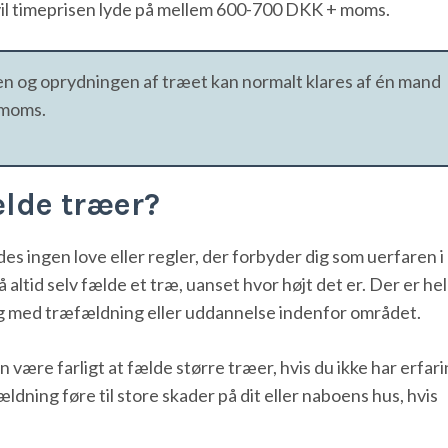
ld vil timeprisen lyde på mellem 600-700 DKK + moms.
en og oprydningen af træet kan normalt klares af én mand
 moms.
lde træer?
es ingen love eller regler, der forbyder dig som uerfaren i 
altid selv fælde et træ, uanset hvor højt det er. Der er hel
ing med træfældning eller uddannelse indenfor området.
være farligt at fælde større træer, hvis du ikke har erfar
dning føre til store skader på dit eller naboens hus, hvis