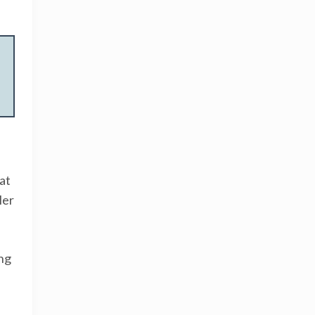
at
ler
ing