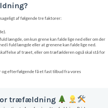
ldning?
geligt af følgende tre faktorer:
de).
i fuld længde, om kun grene kan falde lige ned eller om der
 ned i fuld længde eller at grenene kan falde lige ned.
kaffelse af træet, eller om træfælderen også skal stå for
g efterfølgende få et fast tilbud fra vores
for træfældning