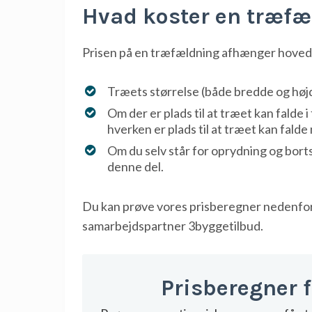
Hvad koster en træfæ
Prisen på en træfældning afhænger hovedsa
Træets størrelse (både bredde og høj
Om der er plads til at træet kan falde 
hverken er plads til at træet kan falde
Om du selv står for oprydning og borts
denne del.
Du kan prøve vores prisberegner nedenfor o
samarbejdspartner 3byggetilbud.
Prisberegner 