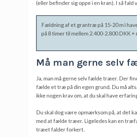
(eller befinder sig oppe i en kran). I så fa
Fældning af et grantræ på 15-20 m i hav
på 8 timer til mellem 2.400-2.800 DKK +
Må man gerne selv fæ
Ja, man må gerne selv fælde træer. Der find
fælde et træ på din egen grund. Du må altså 
ikke nogen krav om, at du skal have erfar
Du skal dog være opmærksom på, at det kan 
med at fælde træer. Ligeledes kan en træfæl
træet falder forkert.