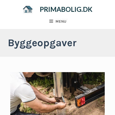
Hop
PRIMABOLIG.DK
til
indhold
MENU
Byggeopgaver