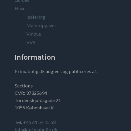
Have
Isolering
Maleropgaver
Vindue
VVS
Information
Primabolig.dk udgives og publiceres af:
Sections
CVR: 37325694
Tordenskjoldsgade 21
1055 København K
Tel:
+45 61 54 25 58
info@primabolig.dk