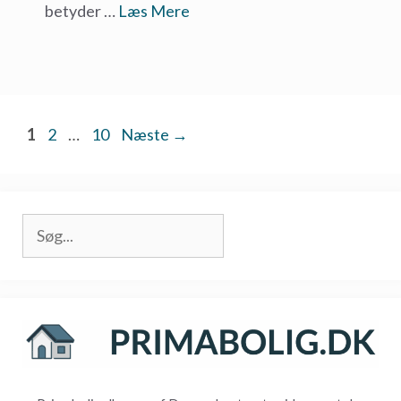
betyder …
Læs Mere
Side
Side
Side
1
2
…
10
Næste
→
Søg