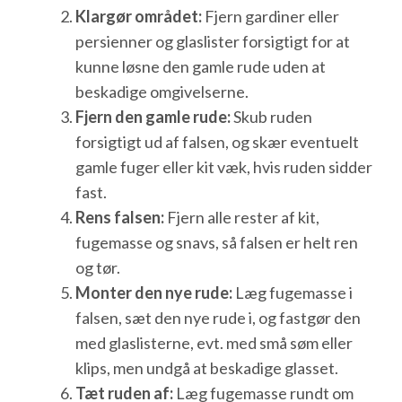
Klargør området:
Fjern gardiner eller
persienner og glaslister forsigtigt for at
kunne løsne den gamle rude uden at
beskadige omgivelserne.
Fjern den gamle rude:
Skub ruden
forsigtigt ud af falsen, og skær eventuelt
gamle fuger eller kit væk, hvis ruden sidder
fast.
Rens falsen:
Fjern alle rester af kit,
fugemasse og snavs, så falsen er helt ren
og tør.
Monter den nye rude:
Læg fugemasse i
falsen, sæt den nye rude i, og fastgør den
med glaslisterne, evt. med små søm eller
klips, men undgå at beskadige glasset.
Tæt ruden af:
Læg fugemasse rundt om