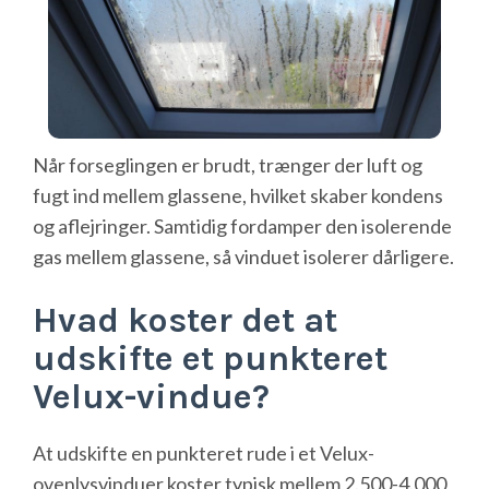
Når forseglingen er brudt, trænger der luft og
fugt ind mellem glassene, hvilket skaber kondens
og aflejringer. Samtidig fordamper den isolerende
gas mellem glassene, så vinduet isolerer dårligere.
Hvad koster det at
udskifte et punkteret
Velux-vindue?
At udskifte en punkteret rude i et Velux-
ovenlysvinduer koster typisk mellem 2.500-4.000