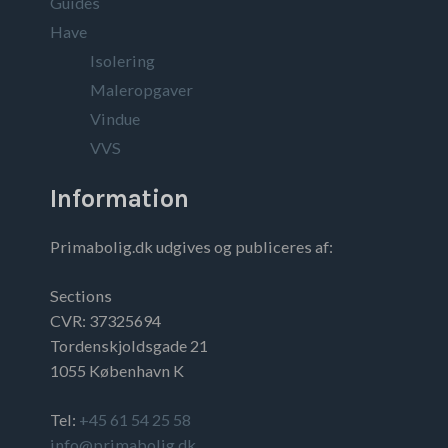
Guides
Have
Isolering
Maleropgaver
Vindue
VVS
Information
Primabolig.dk udgives og publiceres af:
Sections
CVR: 37325694
Tordenskjoldsgade 21
1055 København K
Tel:
+45 61 54 25 58
info@primabolig.dk