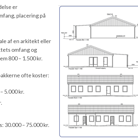
delse er
mfang, placering på
le af en arkitekt eller
ktets omfang og
em 800 – 1.500 kr.
akkerne ofte koster:
– 5.000 kr.
.
s: 30.000 – 75.000 kr.