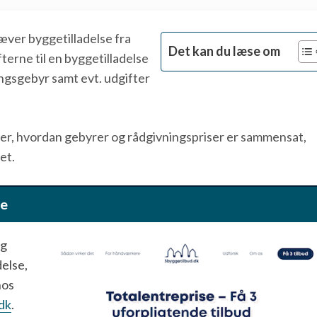
ræver byggetilladelse fra
Det kan du læse om
terne til en byggetilladelse
ngsgebyr samt evt. udgifter
er, hvordan gebyrer og rådgivningspriser er sammensat,
et.
se
og
delse,
hos
dk
.