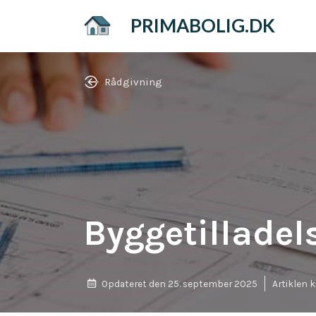
Hop
PRIMABOLIG.DK
til
indhold
Rådgivning
Byggetilladel
Opdateret den
25. september 2025
Artiklen 