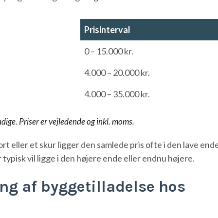
Prisinterval
Prisinterval
0 – 15.000 kr.
4.000 – 20.000 kr.
4.000 – 35.000 kr.
ige. Priser er vejledende og inkl. moms.
 eller et skur ligger den samlede pris ofte i den lave end
typisk vil ligge i den højere ende eller endnu højere.
ng af byggetilladelse hos