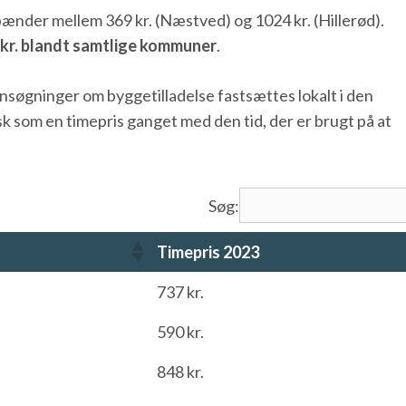
ænder mellem 369 kr. (Næstved) og 1024 kr. (Hillerød).
5 kr. blandt samtlige kommuner
.
søgninger om byggetilladelse fastsættes lokalt i den
som en timepris ganget med den tid, der er brugt på at
Søg:
Timepris 2023
Timepris 2023
737 kr.
590 kr.
848 kr.