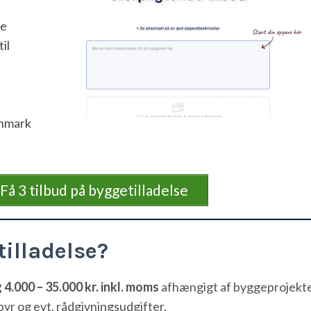
ge
il
anmark
Få 3 tilbud på byggetilladelse
illadelse?
4.000 – 35.000 kr. inkl. moms
afhængigt af byggeprojekt
r og evt. rådgivningsudgifter.