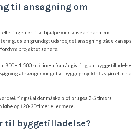
ng til ansøgning om
t eller ingeniør til at hjælpe med ansøgningen om
stering, da en grundigt udarbejdet ansøgning både kan sp
n fordyre projektet senere.
m 800 – 1.500 kr. i timen for rådgivning om byggetilladelse
nsøgning afhænger meget af byggeprojektets størrelse og
overdækning skal der måske blot bruges 2-5 timers
n løbe op i 20-30 timer eller mere.
 til byggetilladelse?