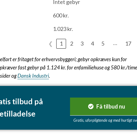
Intet gebyr
600 kr.
1.023 kr.
…
❮
1
2
3
4
5
17
fart er fritaget for erhvervsbyggeri; gebyr opkræves kun for
opkræver fast gebyr på 1.124 kr. for enfamiliehuse og 580 kr./tim
sider og
Dansk Industri
.
atis tilbud på
Få tilbud nu
etilladelse
Gratis, uforpligtende og med hurtigt sv