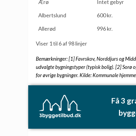
Ærø
Intet gebyr
Albertslund
600 kr.
Allerød
996 kr.
Viser 1 til 6 af 98 linjer
Bemærkninger: [1] Favrskov, Norddjurs og Middel
udvalgte bygningstyper (typisk bolig). [2] Sorø 
for øvrige bygninger. Kilde: Kommunale hjemme
Få 3 gr
bygg