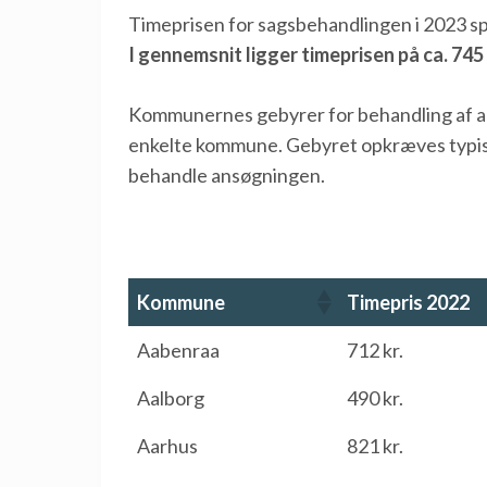
Timeprisen for sagsbehandlingen i 2023 sp
I gennemsnit ligger timeprisen på ca. 74
Kommunernes gebyrer for behandling af an
enkelte kommune. Gebyret opkræves typisk 
behandle ansøgningen.
Kommune
Timepris 2022
Kommune
Timepris 2022
Aabenraa
712 kr.
Aalborg
490 kr.
Aarhus
821 kr.